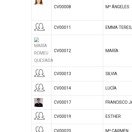
CV00008
Mª ÁNGELES
CV00011
EMMA TERES
CV00012
MARÍA
CV00013
SILVIA
CV00014
LUCÍA
CV00017
FRANCISCO J
CV00019
ESTHER
CV00020
Mª CARMEN