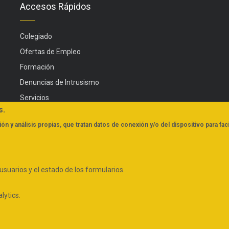
Accesos Rápidos
Colegiado
Ofertas de Empleo
Formación
Denuncias de Intrusismo
Servicios
s.
Actualidad
ón y análisis propias, que tratan datos de conexión y/o del dispositivo para faci
FAQs
e usuarios y el estado de los formularios.
Aviso Legal y Política de Privacidad
Condiciones de descarga
lytics.
© Copyright
CODiNuCoVa
2022. All Rights Reserved.