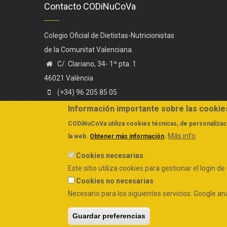
Contacto CODiNuCoVa
Colegio Oficial de Dietistas-Nutricionistas
de la Comunitat Valenciana.
C/. Clariano, 34- 1º pta. 1
46021 València
(+34) 96 205 85 05
(+34) 606 44 75 58
Información importante sobre las cookie
administracion@codinucova.es
CODiNuCoVa
utiliza cookies técnicas, de personalizaci
Más info
la web.
Obtener más información
.
Cookies necesarias
Este sitio utiliza cookies para gestionar el login d
Cookies no necesarias
Política de Cookies
Necesario para los siguientes servicios: Google ana
Guardar preferencias