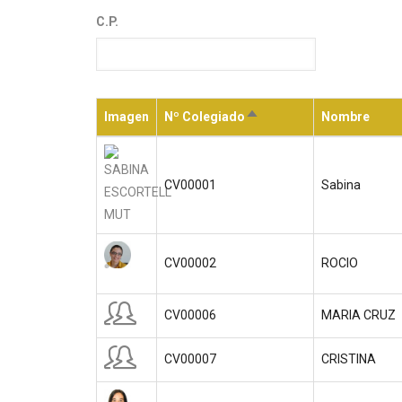
C.P.
Imagen
Nº Colegiado
Nombre
Ordenar
descendente
CV00001
Sabina
CV00002
ROCIO
CV00006
MARIA CRUZ
CV00007
CRISTINA