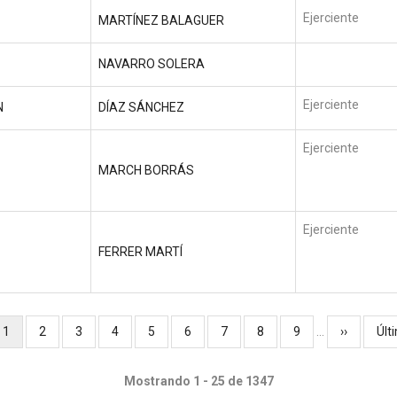
Ejerciente
MARTÍNEZ BALAGUER
NAVARRO SOLERA
Ejerciente
N
DÍAZ SÁNCHEZ
Ejerciente
MARCH BORRÁS
Ejerciente
FERRER MARTÍ
Página
1
Página
2
Página
3
Página
4
Página
5
Página
6
Página
7
Página
8
Página
9
…
Siguiente
››
Últ
Últ
actual
página
pág
Mostrando 1 - 25 de 1347