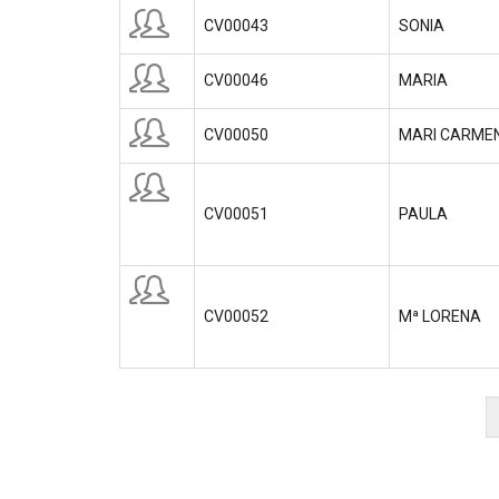
CV00043
SONIA
CV00046
MARIA
CV00050
MARI CARME
CV00051
PAULA
CV00052
Mª LORENA
Paginación