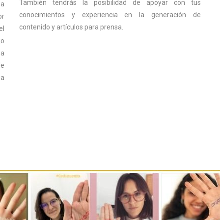
También tendrás la posibilidad de apoyar con tus
ma
conocimientos y experiencia en la generación de
or
contenido y artículos para prensa.
el
jo
na
de
ia