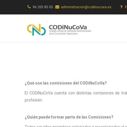
Pasar
96 205 85 05
administracion@codinucova.es
al
contenido
principal
¿Qué son las comisiones del CODiNuCoVa?
El CODiNuCoVa cuenta con distintas comisiones de trab
profesión.
¿Quién puede formar parte de las Comisiones?