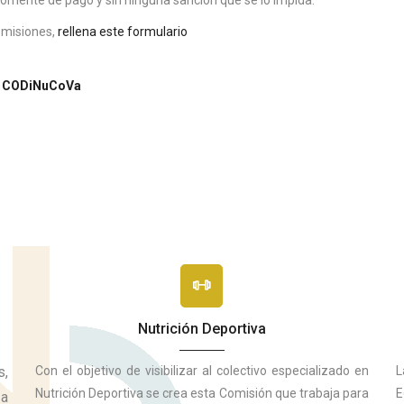
rriente de pago y sin ninguna sanción que se lo impida.
Comisiones,
rellena este formulario
el CODiNuCoVa
Nutrición Deportiva
s,
Con el objetivo de visibilizar al colectivo especializado en
L
Nutrición Deportiva se crea esta Comisión que trabaja para
E
 a