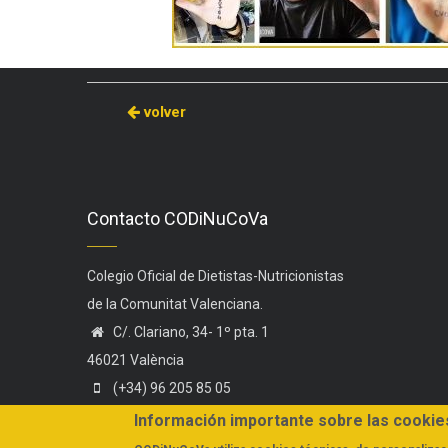
volver
Contacto CODiNuCoVa
Colegio Oficial de Dietistas-Nutricionistas
de la Comunitat Valenciana.
C/. Clariano, 34- 1º pta. 1
46021 València
(+34) 96 205 85 05
(+34) 606 44 75 58
Información importante sobre las cookie
administracion@codinucova.es