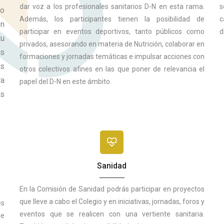
dar voz a los profesionales sanitarios D-N en esta rama.
s
lo
Además, los participantes tienen la posibilidad de
c
on
participar en eventos deportivos, tanto públicos como
d
tu
privados, asesorando en materia de Nutrición, colaborar en
os
formaciones y jornadas temáticas e impulsar acciones con
os
otros colectivos afines en las que poner de relevancia el
a
papel del D-N en este ámbito.
os
Sanidad
En la Comisión de Sanidad podrás participar en proyectos
que lleve a cabo el Colegio y en iniciativas, jornadas, foros y
es
eventos que se realicen con una vertiente sanitaria.
de