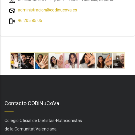
administracion@codinucova.es
96 205 85 05
Contacto CODiNuCoVa
Colegio Oficial de Dietistas-Nutricionistas
de la Comunitat Valenciana.