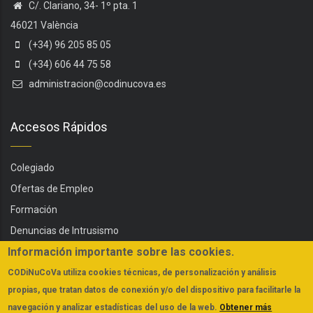
C/. Clariano, 34- 1º pta. 1
46021 València
(+34) 96 205 85 05
(+34) 606 44 75 58
administracion@codinucova.es
Accesos Rápidos
Colegiado
Ofertas de Empleo
Formación
Denuncias de Intrusismo
Información importante sobre las cookies.
Servicios
Actualidad
CODiNuCoVa
utiliza cookies técnicas, de personalización y análisis
propias, que tratan datos de conexión y/o del dispositivo para facilitarle la
FAQs
navegación y analizar estadísticas del uso de la web.
Obtener más