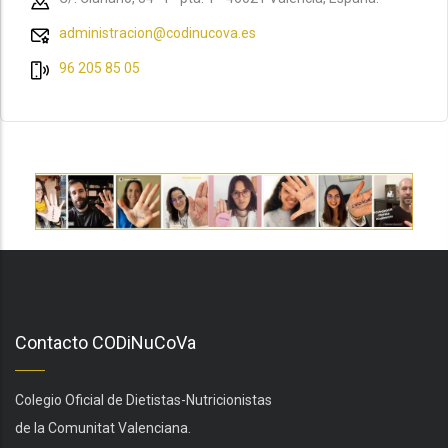
administracion@codinucova.es
96 205 85 05
Contacto CODiNuCoVa
Colegio Oficial de Dietistas-Nutricionistas
de la Comunitat Valenciana.