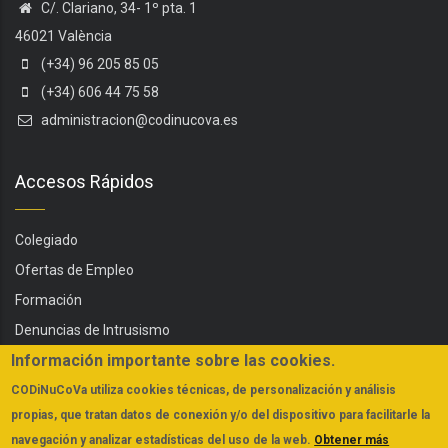
C/. Clariano, 34- 1º pta. 1
46021 València
(+34) 96 205 85 05
(+34) 606 44 75 58
administracion@codinucova.es
Accesos Rápidos
Colegiado
Ofertas de Empleo
Formación
Denuncias de Intrusismo
Información importante sobre las cookies.
Servicios
Actualidad
CODiNuCoVa
utiliza cookies técnicas, de personalización y análisis
propias, que tratan datos de conexión y/o del dispositivo para facilitarle la
FAQs
navegación y analizar estadísticas del uso de la web.
Obtener más