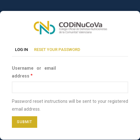
Skip
to
main
content
Primary
(ACTIVE
LOG IN
RESET YOUR PASSWORD
TAB)
tabs
Username or email
address
Password reset instructions will be sent to your registered
email address.