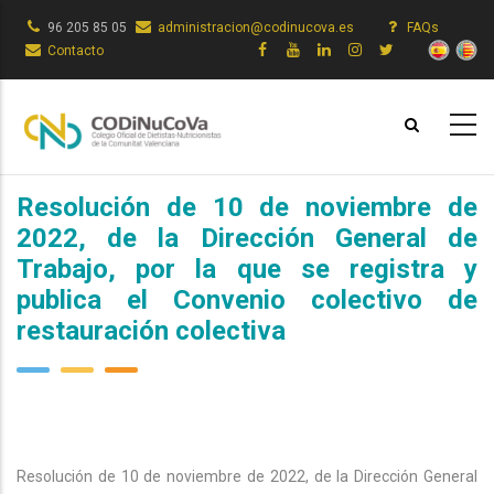
Pasar
96 205 85 05
administracion@codinucova.es
FAQs
al
Contacto
contenido
principal
Resolución de 10 de noviembre de
2022, de la Dirección General de
Trabajo, por la que se registra y
publica el Convenio colectivo de
restauración colectiva
Resolución de 10 de noviembre de 2022, de la Dirección General