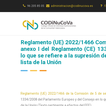
Pasar
96 205 85 05
administracion@codinucova.es
al
contenido
principal
Reglamento (UE) 2022/1466 Comi
anexo I del Reglamento (CE) 13
lo que se refiere a la supresión
lista de la Unión
Reglamento (UE) 2022/1466 de la Comisión de 5 de s
1334/2008 del Parlamento Europeo y del Consejo en lo qu
de la Unión
(Texto pertinente a efectos del EEE)