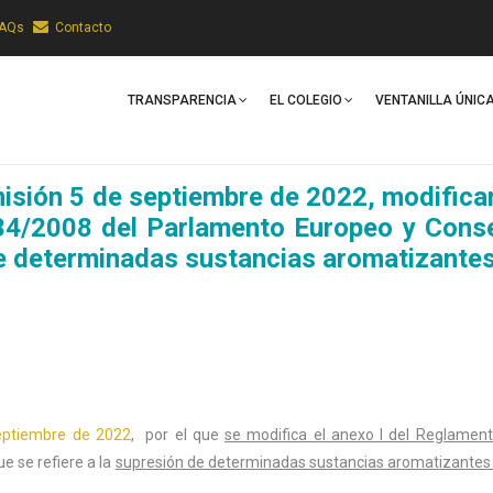
FAQs
Contacto
Main
Navigation
TRANSPARENCIA
EL COLEGIO
VENTANILLA ÚNIC
sión 5 de septiembre de 2022, modifica
34/2008 del Parlamento Europeo y Cons
 de determinadas sustancias aromatizantes
eptiembre de 2022
, por el que
se modifica el anexo I del Reglament
e se refiere a la
supresión de determinadas sustancias aromatizantes d