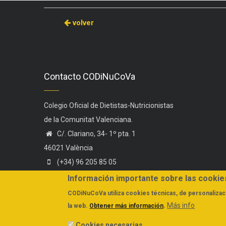
volver
Contacto CODiNuCoVa
Colegio Oficial de Dietistas-Nutricionistas
de la Comunitat Valenciana.
C/. Clariano, 34- 1º pta. 1
46021 València
(+34) 96 205 85 05
(+34) 606 44 75 58
Información importante sobre las cookie
administracion@codinucova.es
CODiNuCoVa
utiliza cookies técnicas, de personalizaci
Más info
la web.
Obtener más información
.
Cookies necesarias