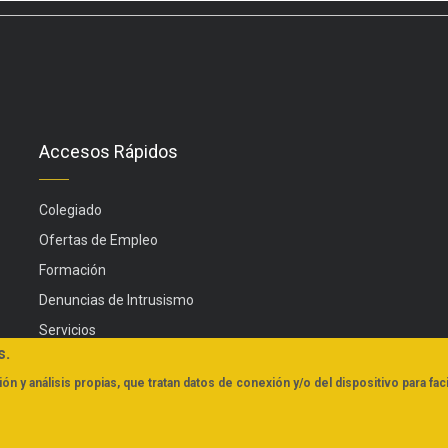
Accesos Rápidos
Colegiado
Ofertas de Empleo
Formación
Denuncias de Intrusismo
Servicios
s.
Actualidad
ón y análisis propias, que tratan datos de conexión y/o del dispositivo para faci
FAQs