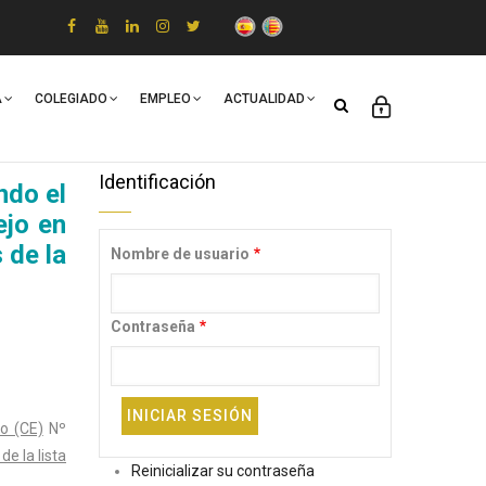
A
COLEGIADO
EMPLEO
ACTUALIDAD
Identificación
ndo el
ejo en
 de la
Nombre de usuario
Contraseña
o (CE)
Nº
e la lista
Reinicializar su contraseña