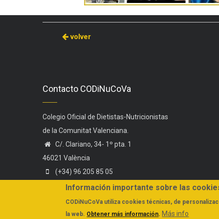
volver
Contacto CODiNuCoVa
Colegio Oficial de Dietistas-Nutricionistas
de la Comunitat Valenciana.
C/. Clariano, 34- 1º pta. 1
46021 València
(+34) 96 205 85 05
(+34) 606 44 75 58
Información importante sobre las cookie
administracion@codinucova.es
CODiNuCoVa
utiliza cookies técnicas, de personalizaci
Más info
la web.
Obtener más información
.