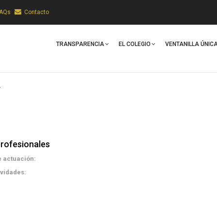
FAQs
Contacto
Main
Navigation
TRANSPARENCIA
EL COLEGIO
VENTANILLA ÚNIC
R
rofesionales
 actuación:
ividades: