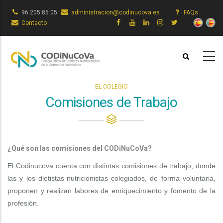
Pasar
96 205 85 05
administracion@codinucova.es
FAQs
al
Contacto
contenido
principal
EL COLEGIO
Comisiones de Trabajo
¿Qué son las comisiones del CODiNuCoVa?
El Codinucova cuenta con distintas comisiones de trabajo, donde 
las y los dietistas-nutricionistas colegiados, de forma voluntaria, 
proponen y realizan labores de enriquecimiento y fomento de la 
profesión.