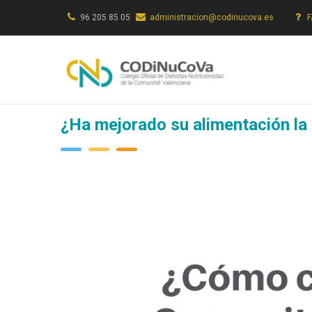
Pasar
96 205 85 05
administracion@codinucova.es
al
contenido
principal
¿Ha mejorado su alimentación la 