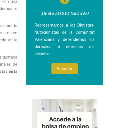
n con una
o demostró
¡Únete al CODiNuCoVa!
Representamos a los Dietistas-
ar con tu
Nutricionistas de la Comunitat
jes o no en
Valenciana y defendemos los
ando en la
derechos e intereses del
colectivo.
s gustaría
anales de
Acceder
stas en la