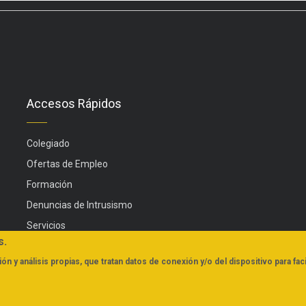
Accesos Rápidos
Colegiado
Ofertas de Empleo
Formación
Denuncias de Intrusismo
Servicios
s.
Actualidad
ón y análisis propias, que tratan datos de conexión y/o del dispositivo para faci
FAQs