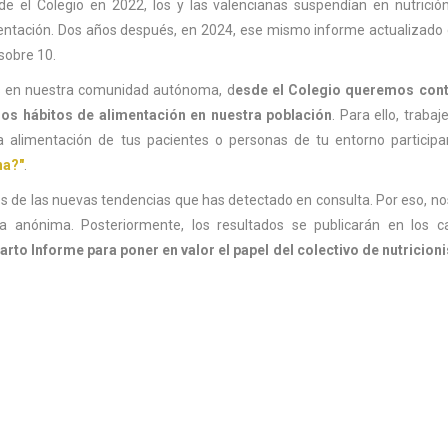
e el Colegio en 2022, los y las valencianas suspendían en nutrició
mentación. Dos años después, en 2024, ese mismo informe actualizad
sobre 10.
 en nuestra comunidad autónoma, d
esde el Colegio queremos cont
los hábitos de alimentación en nuestra población
. Para ello, traba
la alimentación de tus pacientes o personas de tu entorno particip
na?"
.
ves de las nuevas tendencias que has detectado en consulta. Por eso, no
 anónima. Posteriormente, los resultados se publicarán en los c
rto Informe para poner en valor el papel del colectivo de nutricioni