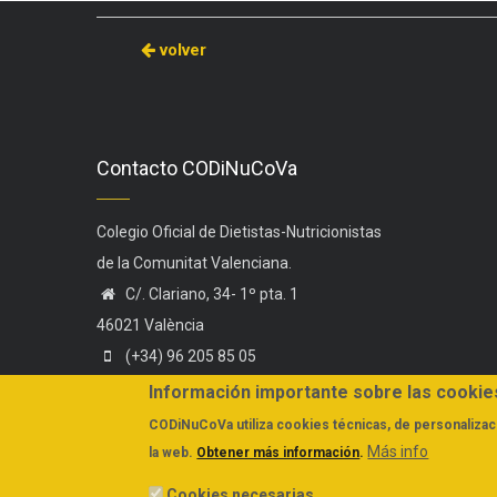
volver
Contacto CODiNuCoVa
Colegio Oficial de Dietistas-Nutricionistas
de la Comunitat Valenciana.
C/. Clariano, 34- 1º pta. 1
46021 València
(+34) 96 205 85 05
(+34) 606 44 75 58
Información importante sobre las cookie
administracion@codinucova.es
CODiNuCoVa
utiliza cookies técnicas, de personalizaci
Más info
la web.
Obtener más información
.
Cookies necesarias