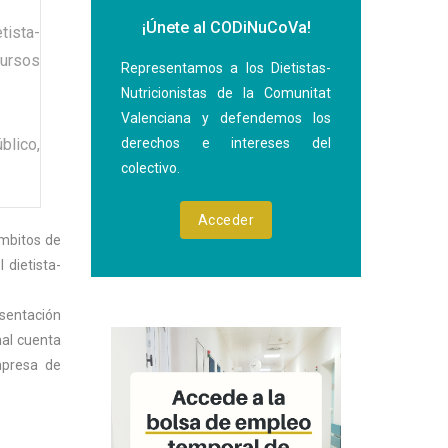
¡Únete al CODiNuCoVa!
tista-
cursos
Representamos a los Dietistas-
Nutricionistas de la Comunitat
Valenciana y defendemos los
blico,
derechos e intereses del
colectivo.
Acceder
ámbitos de
 dietista-
esentación
nal cuenta
mpresa de