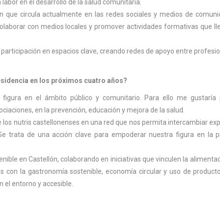
abor en el desarrollo de la salud comunitaria.
ón que circula actualmente en las redes sociales y medios de comuni
olaborar con medios locales y promover actividades formativas que ll
articipación en espacios clave, creando redes de apoyo entre profesi
residencia en los próximos cuatro años?
tra figura en el ámbito público y comunitario. Para ello me gustarí
ciaciones, en la prevención, educación y mejora de la salud.
e los nutris castellonenses en una red que nos permita intercambiar exp
Se trata de una acción clave para empoderar nuestra figura en la p
ible en Castellón, colaborando en iniciativas que vinculen la alimentac
 con la gastronomía sostenible, economía circular y uso de producto
el entorno y accesible.