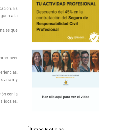
cación. Es
eguen a la
onales que
a promover
eriencias,
rovincia y
ión con la
s locales,
Últimas Noticias