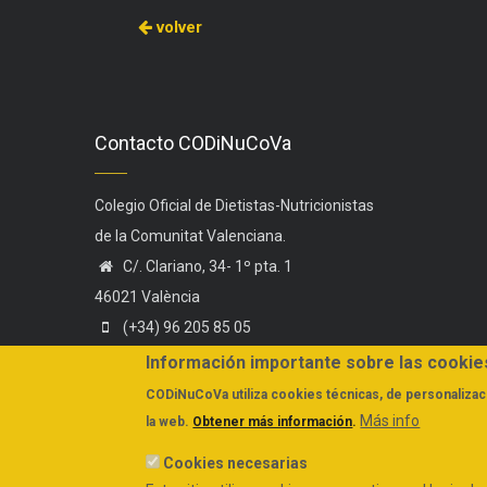
volver
Contacto CODiNuCoVa
Colegio Oficial de Dietistas-Nutricionistas
de la Comunitat Valenciana.
C/. Clariano, 34- 1º pta. 1
46021 València
(+34) 96 205 85 05
(+34) 606 44 75 58
Información importante sobre las cookie
administracion@codinucova.es
CODiNuCoVa
utiliza cookies técnicas, de personalizaci
Más info
la web.
Obtener más información
.
Cookies necesarias