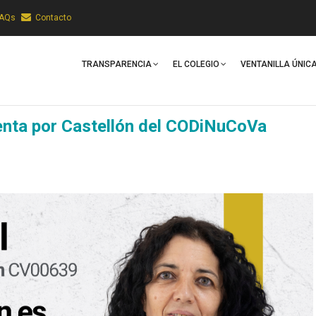
FAQs
Contacto
Main
Navigation
TRANSPARENCIA
EL COLEGIO
VENTANILLA ÚNIC
denta por Castellón del CODiNuCoVa