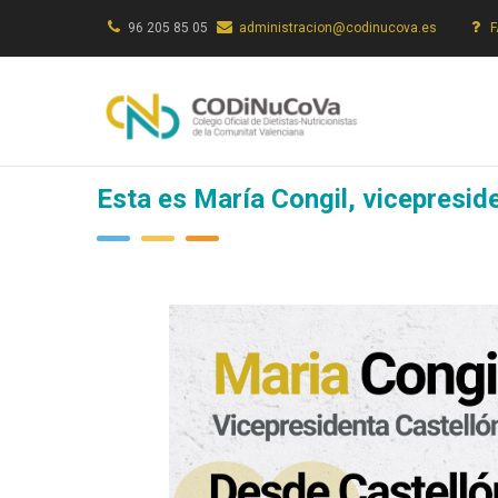
Pasar
96 205 85 05
administracion@codinucova.es
al
contenido
principal
Esta es María Congil, vicepresi