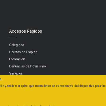
Accesos Rápidos
Colegiado
Ofertas de Empleo
Formación
Denuncias de Intrusismo
Servicios
s.
Actualidad
ón y análisis propias, que tratan datos de conexión y/o del dispositivo para faci
FAQs