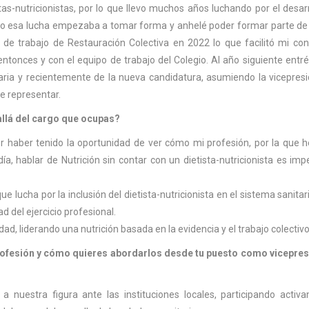
s-nutricionistas, por lo que llevo muchos años luchando por el desarr
ómo esa lucha empezaba a tomar forma y anhelé poder formar parte de
 de trabajo de Restauración Colectiva en 2022 lo que facilitó mi co
ntonces y con el equipo de trabajo del Colegio. Al año siguiente entr
aria y recientemente de la nueva candidatura, asumiendo la vicepres
de representar.
allá del cargo que ocupas?
por haber tenido la oportunidad de ver cómo mi profesión, por la que 
, hablar de Nutrición sin contar con un dietista-nutricionista es imp
 lucha por la inclusión del dietista-nutricionista en el sistema sanitari
d del ejercicio profesional.
ad, liderando una nutrición basada en la evidencia y el trabajo colectiv
rofesión y cómo quieres abordarlos desde tu puesto como vicepres
d a nuestra figura ante las instituciones locales, participando acti