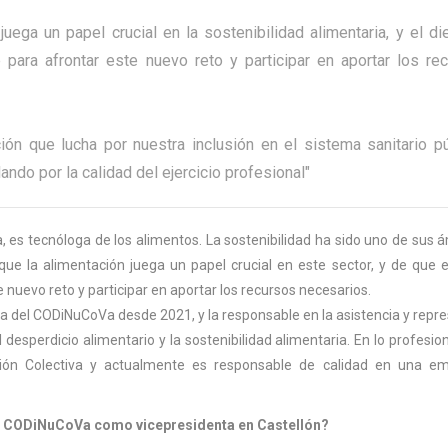
uega un papel crucial en la sostenibilidad alimentaria, y el die
e para afrontar este nuevo reto y participar en aportar los re
ión que lucha por nuestra inclusión en el sistema sanitario pú
ndo por la calidad del ejercicio profesional"
a, es tecnóloga de los alimentos. La sostenibilidad ha sido uno de sus 
e la alimentación juega un papel crucial en este sector, y de que el
e nuevo reto y participar en aportar los recursos necesarios.
a del CODiNuCoVa desde 2021, y la responsable en la asistencia y repr
desperdicio alimentario y la sostenibilidad alimentaria. En lo profesio
ción Colectiva y actualmente es responsable de calidad en una e
del CODiNuCoVa como vicepresidenta en Castellón?