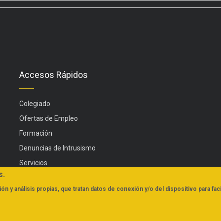
Accesos Rápidos
Colegiado
Ofertas de Empleo
Formación
Denuncias de Intrusismo
Servicios
s.
Actualidad
ón y análisis propias, que tratan datos de conexión y/o del dispositivo para faci
FAQs