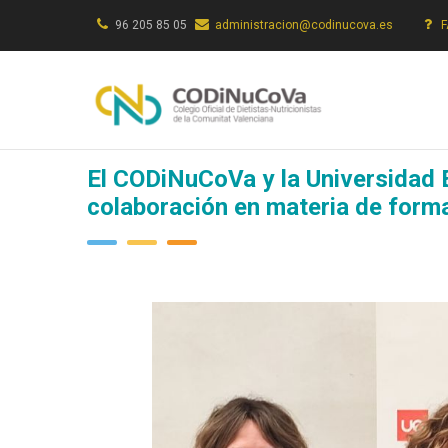
Pasar
96 205 85 05
administracion@codinucova.es
al
contenido
principal
El CODiNuCoVa y la Universidad 
colaboración en materia de form