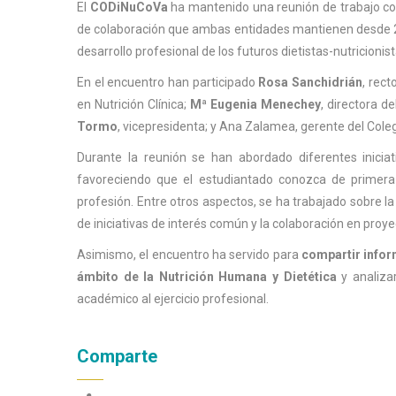
El
CODiNuCoVa
ha mantenido una reunión de trabajo c
de colaboración que ambas entidades mantienen desde 202
desarrollo profesional de los futuros dietistas-nutricionist
En el encuentro han participado
Rosa Sanchidrián
, rect
en Nutrición Clínica;
Mª Eugenia Menechey
, directora d
Tormo
, vicepresidenta; y Ana Zalamea, gerente del Coleg
Durante la reunión se han abordado diferentes inicia
favoreciendo que el estudiantado conozca de primera 
profesión. Entre otros aspectos, se ha trabajado sobre la
de iniciativas de interés común y la colaboración en proyec
Asimismo, el encuentro ha servido para
compartir infor
ámbito de la Nutrición Humana y Dietética
y analiza
académico al ejercicio profesional.
Comparte