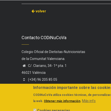
volver
Contacto CODiNuCoVa
Colegio Oficial de Dietistas-Nutricionistas
de la Comunitat Valenciana.
C/. Clariano, 34- 1º pta. 1
46021 València
(+34) 96 205 85 05
(+34) 606 44 75 58
Información importante sobre las cookie
administracion@codinucova.es
CODiNuCoVa
utiliza cookies técnicas, de personalizaci
Más info
la web.
Obtener más información
.
Cookies necesarias