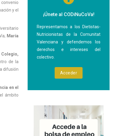
l convenio
ación y el
¡Únete al CODiNuCoVa!
Representamos a los Dietistas-
iversitario
Nutricionistas de la Comunitat
oVa;
María
Valenciana y defendemos los
derechos e intereses del
 Colegio,
colectivo.
tro de la
a difusión
Acceder
ncia en el
el ámbito