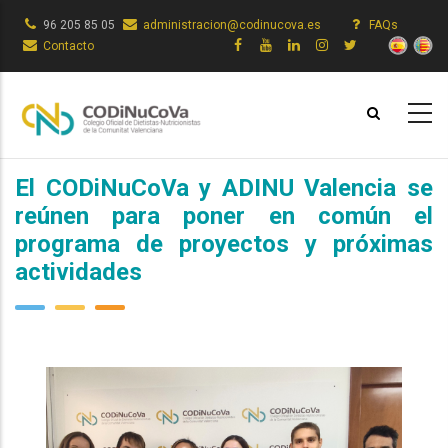
Pasar
96 205 85 05
administracion@codinucova.es
FAQs
al
Contacto
contenido
principal
El CODiNuCoVa y ADINU Valencia se
reúnen para poner en común el
programa de proyectos y próximas
actividades