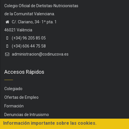
Colegio Oficial de Dietistas-Nutricionistas
de la Comunitat Valenciana.
C/. Clariano, 34- 1º pta. 1
46021 València
(+34) 96 205 85 05
(+34) 606 44 75 58
administracion@codinucova.es
Accesos Rápidos
Colegiado
Ofertas de Empleo
Formación
Denuncias de Intrusismo
Información importante sobre las cookies.
Servicios