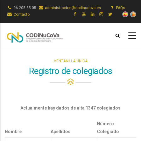
Pasar
96 205 85 05
administracion@codinucova.es
FAQs
al
Contacto
contenido
principal
VENTANILLA ÚNICA
Registro de colegiados
Actualmente hay dados de alta 1347 colegiados
Número
Nombre
Apellidos
Colegiado