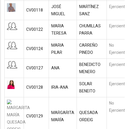
JOSÉ
MARTÍNEZ
Ejerciente
CV00118
MIGUEL
SANZ
MARIA
CHUMILLAS
Ejerciente
CV00122
TERESA
PARRA
MARIA
CARREÑO
No
CV00124
PILAR
PINEDO
Ejerciente
BENEDICTO
Ejerciente
CV00127
ANA
MENERO
SOLAR
Ejerciente
CV00128
IRIA-ANA
BENEITO
No
Ejerciente
MARGARITA
QUESADA
CV00129
MARÍA
ORDEIG