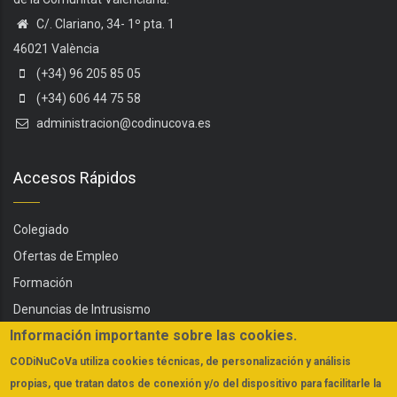
C/. Clariano, 34- 1º pta. 1
46021 València
(+34) 96 205 85 05
(+34) 606 44 75 58
administracion@codinucova.es
Accesos Rápidos
Colegiado
Ofertas de Empleo
Formación
Denuncias de Intrusismo
Información importante sobre las cookies.
Servicios
Actualidad
CODiNuCoVa
utiliza cookies técnicas, de personalización y análisis
propias, que tratan datos de conexión y/o del dispositivo para facilitarle la
FAQs