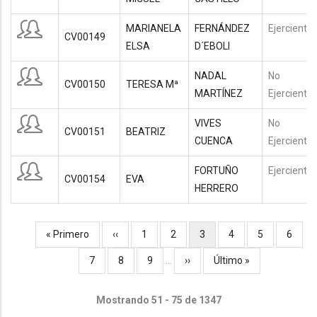
MARIANELA
FERNÁNDEZ
Ejerciente
CV00149
ELSA
D´EBOLI
NADAL
No
CV00150
TERESA Mª
MARTÍNEZ
Ejerciente
VIVES
No
CV00151
BEATRIZ
CUENCA
Ejerciente
FORTUÑO
Ejerciente
CV00154
EVA
HERRERO
Primera
« Primero
Página
‹‹
Página
1
Página
2
Página
3
Página
4
Página
5
Págin
6
Paginación
página
anterior
actual
Página
7
Página
8
Página
9
…
Siguiente
››
Última
Último »
página
página
Mostrando 51 - 75 de 1347