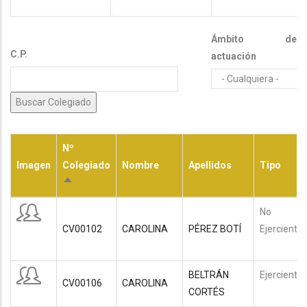
Ámbito de
C.P.
actuación
Nº
Imagen
Colegiado
Nombre
Apellidos
Tipo
Ordenar
descendente
No
CV00102
CAROLINA
PÉREZ BOTÍ
Ejerciente
BELTRÁN
Ejerciente
CV00106
CAROLINA
CORTÉS