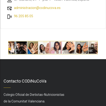
administracion@codinucova.es
96 205 85 05
Contacto CODiNuCoVa
Colegio Oficial de Dietistas-Nutricionistas
de la Comunitat Valenciana.