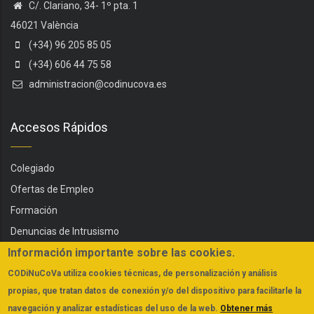
C/. Clariano, 34- 1º pta. 1
46021 València
(+34) 96 205 85 05
(+34) 606 44 75 58
administracion@codinucova.es
Accesos Rápidos
Colegiado
Ofertas de Empleo
Formación
Denuncias de Intrusismo
Información importante sobre las cookies.
Servicios
Actualidad
CODiNuCoVa
utiliza cookies técnicas, de personalización y análisis
propias, que tratan datos de conexión y/o del dispositivo para facilitarle la
FAQs
navegación y analizar estadísticas del uso de la web.
Obtener más