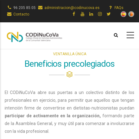
Vés
96 205 85 05
administracion@codinucova.es
FAQs
al
Contacto
contingut
VENTANILLA ÚNICA
Beneficios precolegiados
El CODiNuCoVa abre sus puertas a un colectivo distinto de los
profesionales en ejercicio, para permitir que aquellos que tengan
intención firme de convertirse en dietistas-nutricionistas puedan
participar de
activamente en la organización,
formando parte
de la Asamblea General, y muy útil para comenzar a involucrarse
con la vida profesional.