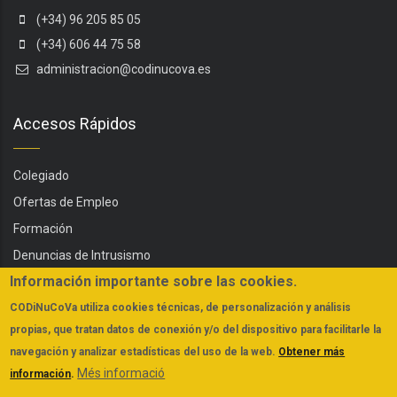
(+34) 96 205 85 05
(+34) 606 44 75 58
administracion@codinucova.es
Accesos Rápidos
Colegiado
Ofertas de Empleo
Formación
Denuncias de Intrusismo
Información importante sobre las cookies.
Servicios
CODiNuCoVa
utiliza cookies técnicas, de personalización y análisis
Actualidad
propias, que tratan datos de conexión y/o del dispositivo para facilitarle la
FAQs
navegación y analizar estadísticas del uso de la web.
Obtener más
Més informació
información
.