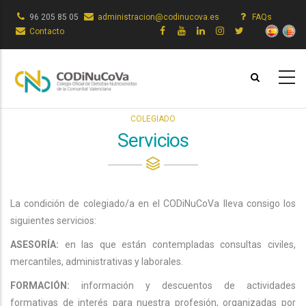
Pasar
96 205 85 05
administracion@codinucova.es
FAQs
al
Contacto
contenido
principal
COLEGIADO
Servicios
La condición de colegiado/a en el CODiNuCoVa lleva consigo los
siguientes servicios:
ASESORÍA:
en las que están contempladas consultas civiles,
mercantiles, administrativas y laborales.
FORMACIÓN:
información y descuentos de actividades
formativas de interés para nuestra profesión, organizadas por