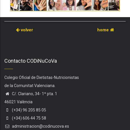
volver
home
Contacto CODiNuCoVa
Colegio Oficial de Dietistas-Nutricionistas
de la Comunitat Valenciana.
C/. Clariano, 34- 1º pta. 1
46021 València
(+34) 96 205 85 05
(+34) 606 44 75 58
administracion@codinucova.es