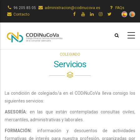
Pasar
96 205 85 05
administracion@codinucova.es
FAQs
al
Contacto
contenido
principal
COLEGIADO
Servicios
La condición de colegiado/a en el CODiNuCoVa lleva consigo los
siguientes servicios:
ASESORÍA:
en las que están contempladas consultas civiles,
mercantiles, administrativas y laborales.
FORMACIÓN:
información y descuentos de actividades
formativas de interés para nuestra profesión, organizadas por