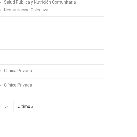
Salud Pública y Nutrición Comunitaria
Restauración Colectiva
Clínica Privada
Clínica Privada
Siguiente
››
Última
Último »
página
página