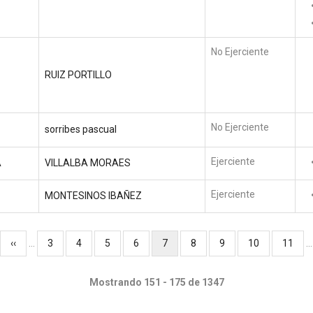
No Ejerciente
RUIZ PORTILLO
No Ejerciente
sorribes pascual
Ejerciente
A
VILLALBA MORAES
Ejerciente
MONTESINOS IBAÑEZ
Página
‹‹
…
Página
3
Página
4
Página
5
Página
6
Página
7
Página
8
Página
9
Página
10
Página
11
…
anterior
actual
Mostrando 151 - 175 de 1347