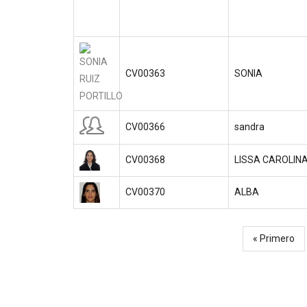
CV00363
SONIA
CV00366
sandra
CV00368
LISSA CAROLIN
CV00370
ALBA
Primera
« Primero
Paginación
página