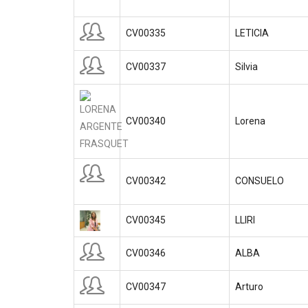
CV00335
LETICIA
CV00337
Silvia
CV00340
Lorena
CV00342
CONSUELO
CV00345
LLIRI
CV00346
ALBA
CV00347
Arturo