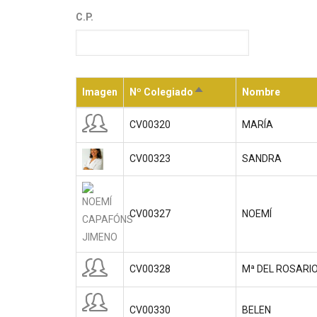
C.P.
Imagen
Nº Colegiado
Nombre
Ordenar
descendente
CV00320
MARÍA
CV00323
SANDRA
CV00327
NOEMÍ
CV00328
Mª DEL ROSARI
CV00330
BELEN